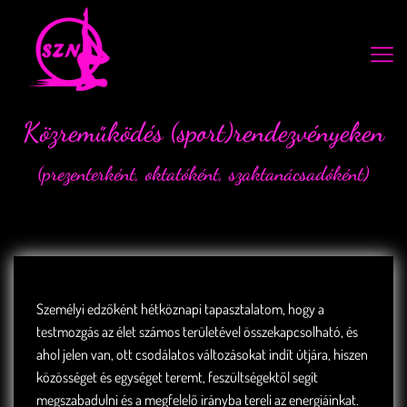
Közreműködés (sport)rendezvényeken
(prezenterként, oktatóként, szaktanácsadóként)
Személyi edzőként
hétköznapi tapasztalatom, hogy a
testmozgás az élet számos területével összekapcsolható, és
ahol jelen van, ott csodálatos változásokat indít útjára, hiszen
közösséget és egységet teremt, feszültségektől segít
megszabadulni és a megfelelő irányba tereli az energiáinkat.