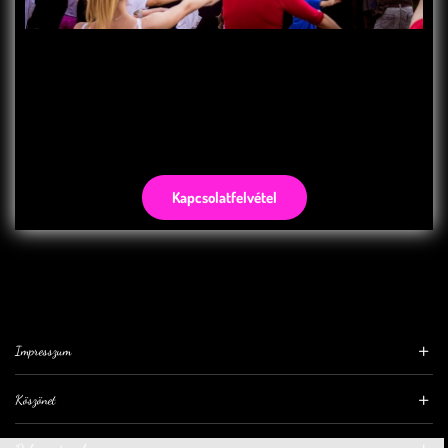
Kapcsolatfelvétel
Impresszum
Köszönet