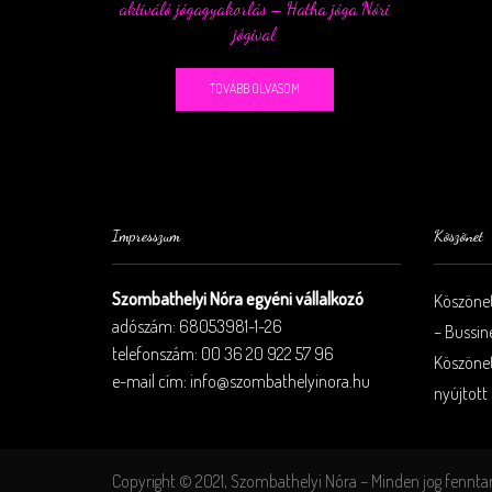
aktiváló jógagyakorlás – Hatha jóga Nóri
jógival
TOVÁBB OLVASOM
Impresszum
Köszönet
Szombathelyi Nóra egyéni vállalkozó
Köszönet
adószám: 68053981-1-26
– Bussin
telefonszám: 00 36 20 922 57 96
Köszönet
e-mail cím: info@szombathelyinora.hu
nyújtott 
Copyright © 2021, Szombathelyi Nóra – Minden jog fennta