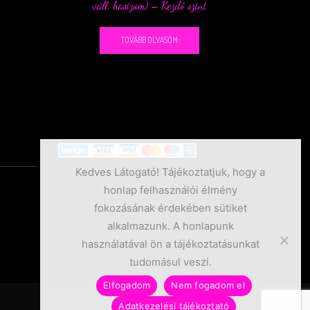
váll, hasizom) – Kezdő szint
TOVÁBB OLVASOM
Kedves Látogató! Tájékoztatjuk, hogy a
honlap felhasználói élmény
fokozásának érdekében sütiket
alkalmazunk. A honlapunk
használatával ön a tájékoztatásunkat
tudomásul veszi.
Elfogadom
Nem fogadom el
Adatkezelési tájékoztató