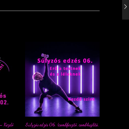
 – Kezdő
Súlyzós edzés 06. (combfeszítő, combhajlító,
Súlyzós