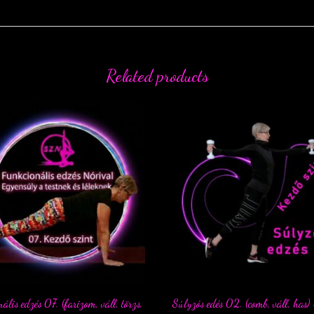
Related products
ális edzés 07. (farizom, váll, törzs,
Súlyzós edés 02. (comb, váll, has)