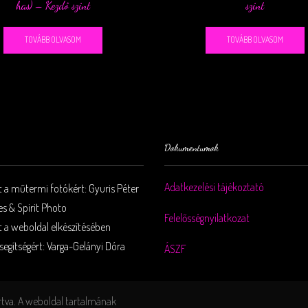
has) – Kezdő szint
szint
TOVÁBB OLVASOM
TOVÁBB OLVASOM
Dokumentumok
Adatkezelési tájékoztató
 a műtermi fotókért: Gyuris Péter
es & Spirit Photo
Felelősségnyilatkozat
 a weboldal elkészítésében
segítségért: Varga-Gelányi Dóra
ÁSZF
rtva. A weboldal tartalmának