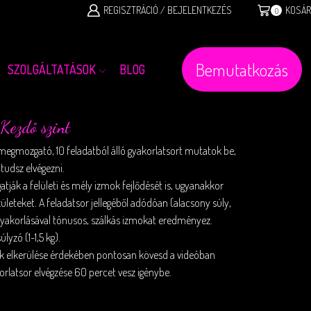
REGISZTRÁCIÓ / BEJELENTKEZÉS
KOSÁR
0
Bemutatkozás
SZOLGÁLTATÁSOK
BLOG
 Kezdő szint
 megmozgató, 10 feladatból álló gyakorlatsort mutatok be,
udsz elvégezni.
atják a felületi és mély izmok fejlődését is, ugyanakkor
zületeket. A feladatsor jellegéből adódóan (alacsony súly,
yakorlásával tónusos, szálkás izmokat eredményez.
lyzó (1-1,5 kg).
sek elkerülése érdekében pontosan kövesd a videóban
korlatsor elvégzése 60 percet vesz igénybe.