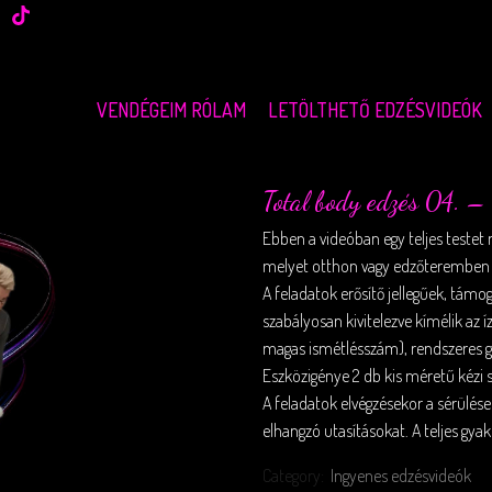
VENDÉGEIM RÓLAM
LETÖLTHETŐ EDZÉSVIDEÓK
Total body edzés 04. –
Ebben a videóban egy teljes testet
melyet otthon vagy edzőteremben t
A feladatok erősítő jellegűek, támog
szabályosan kivitelezve kímélik az í
magas ismétlésszám), rendszeres g
Eszközigénye 2 db kis méretű kézi sú
A feladatok elvégzésekor a sérülé
elhangzó utasításokat. A teljes gya
Category:
Ingyenes edzésvideók