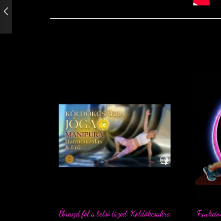
Ébreszd fel a belső tüzed: Köldökcsakra
Funkcion