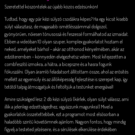
Szeretettel köszöntelek az újabb közös edzésünkön!
Tudtad, hogy egy pár kézi súlyzó csodákra képes? Ha egy kicsit kisebb
súlyt választasz, de magasabb ismétlésszámmal dolgozol,
gyönyörűen, nőiesen tónusossá és feszessé formálhatod az izmaidat.
Ebben a videóban 10 olyan szuper, komplex gyakorlatot hoztam el
neked, amelyeket bárhol – akár az otthonod kényelmében, akár az
edzőteremben – könnyedén elvégezhetsz velem. Most kifejezetten a
combfeszítő izmokra, a hátra, a bicepszre és a hasra fogunk
fókuszálni. Olyan áramló feladatsort állítottam össze, ahol az erősítés
mellett az egyensúly és az állóképesség fejlesztése is szerepet kap, így
tetőtől talpig átmozgatjuk és feltöltjük a testünket energiával!
Amire szükséged lesz: 2 db kézi súlyzó (kérlek, olyan súlyt válassz, ami
illik a jelenlegi edzettségedhez, vigyázzunk magunkra!) Mivel a
gyakorlatok összetettebbek, ezt a programot most elsősorban a
haladóbb szintű követőimnek ajánlom. Nagyon fontos, hogy mindig
figyelj a testeted jelzéseire, és a sérülések elkerülése érdekében