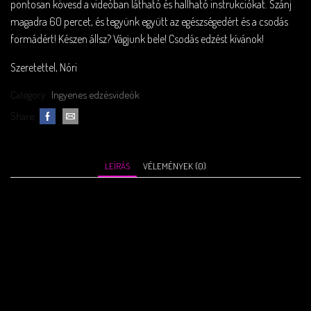
pontosan kövesd a videóban látható és hallható instrukciókat. Szánj
magadra 60 percet, és tegyünk együtt az egészségedért és a csodás
formádért! Készen állsz? Vágjunk bele! Csodás edzést kívánok!
Szeretettel, Nóri
Category:
Ingyenes edzésvideók
Share:
LEÍRÁS
VÉLEMÉNYEK (0)