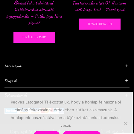
Ébreszd fel a belső tüzed:
Funkcionális edzés 07. (farizom,
Köldökcsakra aktiváló
váll, törzs, has) – Kezdő szint
jógagyakorlás – Hatha jóga Nóri
jógival
TOVÁBB OLVASOM
TOVÁBB OLVASOM
Impresszum
Köszönet
Dokumentumok
Kedves Látogató! Tájékoztatjuk, hogy a honlap felhasználói
élmény fokozásának érdekében sütiket alkalmazunk. A
honlapunk használatával ön a tájékoztatásunkat tudomásul
veszi.
Copyright © 2021, Szombathelyi Nóra – Minden jog fenntartva. A