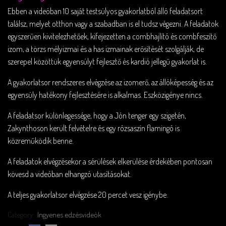
Ebben a videóban 10 saját testsúlyos gyakorlatból álló feladatsort
találsz, melyet otthon vagy a szabadban is el tudsz végezni. A feladatok
egyszerűen kivitelezhetőek, kifejezetten a combhajlító és combfeszítő
izom, a törzs mélyizmai és a has izmainak erősítését szolgálják, de
szerepel közöttük egyensúlyt fejlesztő és kardió jellegű gyakorlat is.
A gyakorlatsor rendszeres elvégzése az izomerő, az állóképesség és az
egyensúly hatékony fejlesztésére is alkalmas. Eszközigénye nincs.
A feladatsor különlegessége, hogy a Jón tenger egy szigetén,
Zakynthoson került felvételre és egy rózsaszín flamingó is
közreműködik benne.
A feladatok elvégzésekor a sérülések elkerülése érdekében pontosan
kövesd a videóban elhangzó utasításokat.
A teljes gyakorlatsor elvégzése 20 percet vesz igénybe.
Category:
Ingyenes edzésvideók