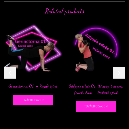
Related products
Gerinctorna 01. – Kezdő szint
Súlyzós edzés 01. (bicepsz, tricepsz,
fenék, has) – Haladó szint
TOVÁBB OLVASOM
TOVÁBB OLVASOM