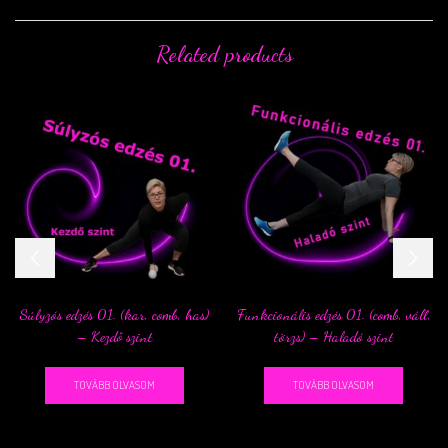
Related products
Súlyzós edzés 01. (kar, comb, has)
Funkcionális edzés 01. (comb, váll,
– Kezdő szint
törzs) – Haladó szint
TOVÁBB OLVASOM
TOVÁBB OLVASOM