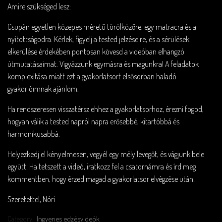
Amire szükséged lesz:
Csupán egyetlen közepes méretű törölközőre, egy matracra és a
nyitottságodra. Kérlek, figyelj a tested jelzéseire, és a sérülések
elkerülése érdekében pontosan kövesd a videóban elhangzó
útmutatásaimat. Vigyázzunk egymásra és magunkra! A feladatok
komplexitása miatt ezt a gyakorlatsort elsősorban haladó
gyakorlóimnak ajánlom.
Ha rendszeresen visszatérsz ehhez a gyakorlatsorhoz, érezni fogod,
hogyan válik a tested napról napra erősebbé, kitartóbbá és
harmonikusabbá.
Helyezkedj el kényelmesen, vegyél egy mély levegőt, és vágjunk bele
együtt! Ha tetszett a videó, iratkozz fel a csatornámra és írd meg
kommentben, hogy érzed magad a gyakorlatsor elvégzése után!
Szeretettel, Nóri
Category:
Ingyenes edzésvideók