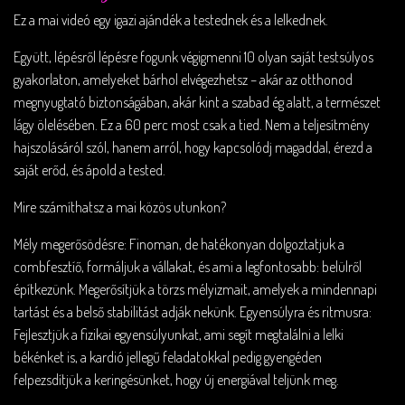
Ez a mai videó egy igazi ajándék a testednek és a lelkednek.
Együtt, lépésről lépésre fogunk végigmenni 10 olyan saját testsúlyos
gyakorlaton, amelyeket bárhol elvégezhetsz – akár az otthonod
megnyugtató biztonságában, akár kint a szabad ég alatt, a természet
lágy ölelésében. Ez a 60 perc most csak a tied. Nem a teljesítmény
hajszolásáról szól, hanem arról, hogy kapcsolódj magaddal, érezd a
saját erőd, és ápold a tested.
Mire számíthatsz a mai közös utunkon?
Mély megerősödésre: Finoman, de hatékonyan dolgoztatjuk a
combfesztíő, formáljuk a vállakat, és ami a legfontosabb: belülről
építkezünk. Megerősítjük a törzs mélyizmait, amelyek a mindennapi
tartást és a belső stabilitást adják nekünk. Egyensúlyra és ritmusra:
Fejlesztjük a fizikai egyensúlyunkat, ami segít megtalálni a lelki
békénket is, a kardió jellegű feladatokkal pedig gyengéden
felpezsdítjük a keringésünket, hogy új energiával teljünk meg.