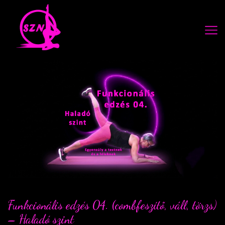
Funkcionális edzés 04. (combfeszítő, váll, törzs)
– Haladó szint