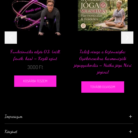
Funkcionális edzés 03. (váll,
Találj vissza a biztonságba:
fenék, has) – Kezdő szint
Gyökércsakra harmonizáló
jógagyakorlás – Hatha jóga Nóri
3000
Ft
jógival
KOSÁRBA TESZEM
TOVÁBB OLVASOM
Impresszum
Köszönet