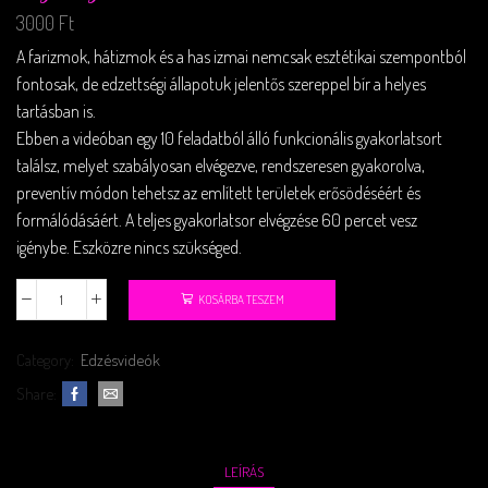
3000
Ft
A farizmok, hátizmok és a has izmai nemcsak esztétikai szempontból
fontosak, de edzettségi állapotuk jelentős szereppel bír a helyes
tartásban is.
Ebben a videóban egy 10 feladatból álló funkcionális gyakorlatsort
találsz, melyet szabályosan elvégezve, rendszeresen gyakorolva,
preventív módon tehetsz az említett területek erősödéséért és
formálódásáért. A teljes gyakorlatsor elvégzése 60 percet vesz
igénybe. Eszközre nincs szükséged.
KOSÁRBA TESZEM
Category:
Edzésvideók
Share:
LEÍRÁS