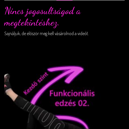
Nincs jogosultságod a
megtekintéshez.
Sajnáljuk, de először meg kell vásárolnod a videót.