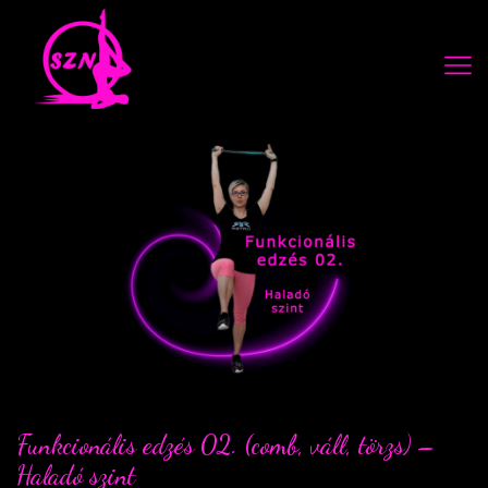
Funkcionális edzés 02. (comb, váll, törzs) –
Haladó szint