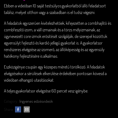
Ebben a videóban 10 saját testsúlyos gyakorlatból álló feladatsort
találsz, melyet otthon vagy a szabadban is el tudsz végezni.
A feladatok egyszerűen kivitelezhetőek, kifejezetten a combhajlító és
combfeszítő izom, a váll izmainak és a törzs mélyizmainak, az
úgynevezett core izmok erősítését szolgálják, de szerepel közöttük
egyensúlyt fejlesztő és kardió jellegű gyakorlat is. A gyakorlatsor
rendszeres elvégzése az izomerő, az állóképesség és az egyensúly
hatékony fejlesztésére is alkalmas.
Eszközigénye csupán egy közepes méretű törölköző. A feladatok
elvégzésekor a sérülések elkerülése érdekében pontosan kövesd a
videóban elhangzó utasításokat.
A teljes gyakorlatsor elvégzése 60 percet vesz igénybe.
Category:
Ingyenes edzésvideók
Share: