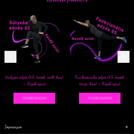
Súlyzós edzés 03. (comb, váll, has)
Funkcionális edzés 05. (comb,
– Kezdő szint
törzs, has) – Kezdő szint
TOVÁBB OLVASOM
TOVÁBB OLVASOM
Impresszum