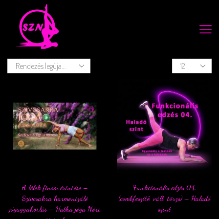
A lélek finom érintése –
Funkcionális edzés 04.
Szívcsakra harmonizáló
(combfeszítő, váll, törzs) – Haladó
jógagyakorlás – Hatha jóga Nóri
szint