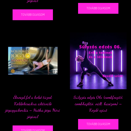
jógival
TOVÁBB OLVASOM
TOVÁBB OLVASOM
Ébreszd fel a belső tüzed:
Súlyzós edzés 06. (combfeszítő,
Köldökcsakra aktiváló
combhajlító, váll, hasizom) –
jógagyakorlás – Hatha jóga Nóri
Kezdő szint
jógival
TOVÁBB OLVASOM
TOVÁBB OLVASOM