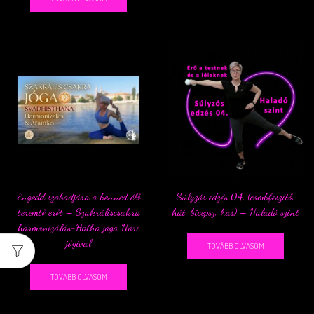
Engedd szabadjára a benned élő
Súlyzós edzés 04. (combfeszítő,
teremtő erőt – Szakráliscsakra
hát, bicepsz, has) – Haladó szint
harmonizálás-Hatha jóga Nóri
jógival
TOVÁBB OLVASOM
TOVÁBB OLVASOM