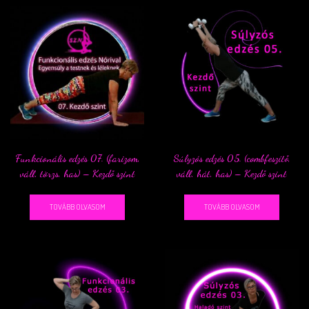
Funkcionális edzés 07. (farizom,
Súlyzós edzés 05. (combfeszítő,
váll, törzs, has) – Kezdő szint
váll, hát, has) – Kezdő szint
TOVÁBB OLVASOM
TOVÁBB OLVASOM