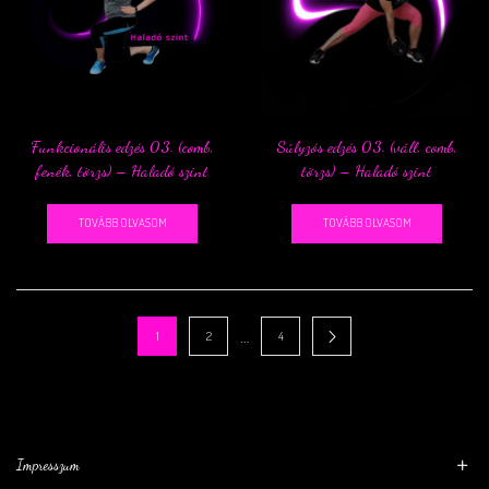
Funkcionális edzés 03. (comb,
Súlyzós edzés 03. (váll, comb,
fenék, törzs) – Haladó szint
törzs) – Haladó szint
TOVÁBB OLVASOM
TOVÁBB OLVASOM
…
1
2
4
Impresszum