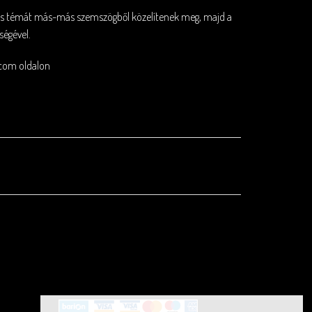
nos témát más-más szemszögből közelítenek meg, majd a
ségével.
.com
oldalon