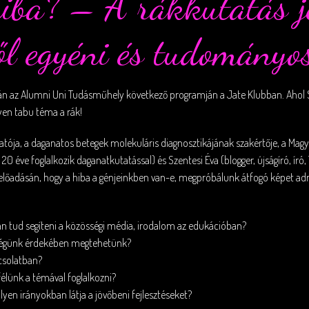
iba? – A rákkutatás jel
ől egyéni és tudományo
n az Alumni Uni Tudásműhely következő programján a Jate Klubban. Ahol Sze
yen tabu téma a rák!
tója, a daganatos betegek molekuláris diagnosztikájának szakértője, a Mag
20 éve foglalkozik daganatkutatással) és Szentesi Éva (blogger, újságíró, író,
őadásán, hogy a hiba a génjeinkben van-e, megpróbálunk átfogó képet adni 
n tud segíteni a közösségi média, irodalom az edukációban?
szségünk érdekében megtehetünk?
pcsolatban?
élünk a témával foglalkozni?
yen irányokban látja a jövőbeni fejlesztéseket?