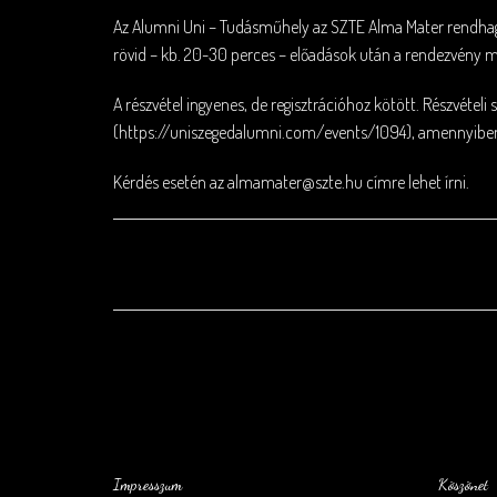
Az Alumni Uni – Tudásműhely az SZTE Alma Mater rendhag
rövid – kb. 20-30 perces – előadások után a rendezvény m
A részvétel ingyenes, de regisztrációhoz kötött. Részvételi
(
https://uniszegedalumni.com/events/1094
), amennyiben
Kérdés esetén az almamater@szte.hu címre lehet írni.
Impresszum
Köszönet