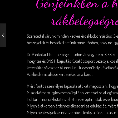
Génjeinkben a h
rákbetegségr
Szeretettel várunk minden kedves érdeklődőt március 13-á
beszélgetek és beszélgethetünk minél többen, hogy ne leg
Dr. Pankotai Tibor (a Szegedi Tudományegyetem IKIKK kuta
Integritás és DNS Hibajavítás Kutatócsoport vezetője, közel 
keressük a választ az Alumni Uni-Tudásműhely következő el
Az előadás az alábbi kérdéseket járja körül:
Miért fontos személyes tapasztalatokat megosztani, hogya
Mi az elvárható legkevesebb/legtöbb, amelyet saját egé
Hol tart ma a rákkutatás, lehetünk-e optimisták ezzel ka
Milyen életkorban érdemes elkezdeni az edukációt, miért f
Milyen nehézségekkel néz szembe jelenleg a rákkutatás, mil