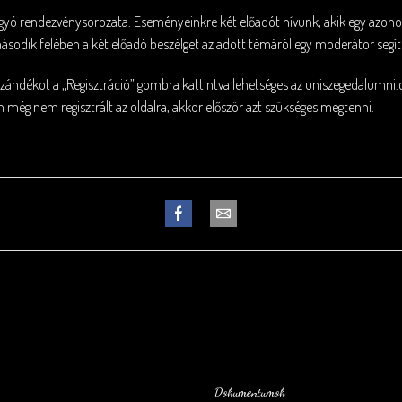
yó rendezvénysorozata. Eseményeinkre két előadót hívunk, akik egy azo
ásodik felében a két előadó beszélget az adott témáról egy moderátor segít
 szándékot a „Regisztráció” gombra kattintva lehetséges az
uniszegedalumni
 még nem regisztrált az oldalra, akkor először azt szükséges megtenni.
Dokumentumok