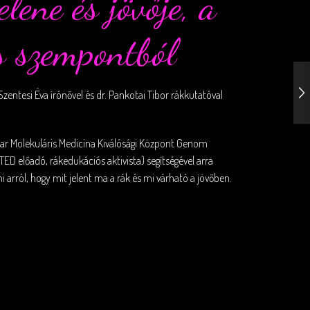
ene és jövője, a
s szempontból
ntesi Éva írónővel és dr. Pankotai Tibor rákkutatóval
yar Molekuláris Medicina Kiválósági Központ Genom
 TED előadó, rákedukációs aktivista) segítségével arra
arról, hogy mit jelent ma a rák és mi várható a jövőben.