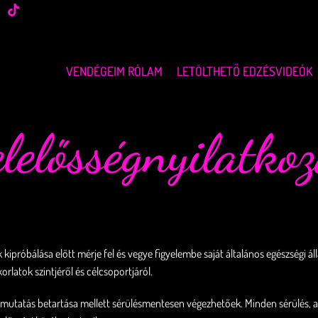
VENDÉGEIM RÓLAM
LETÖLTHETŐ EDZÉSVIDEÓK
elelősségnyilatkoz
próbálása előtt mérje fel és vegye figyelembe saját általános egészségi állapo
latok szintjéről és célcsoportjáról.
mutatás betartása mellett sérülésmentesen végezhetőek. Minden sérülés, a