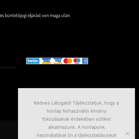
 és büntetőjogi eljárást von maga után.
Kedves Látogató! Tájékoztatjuk, hogy a
honlap felhasználói élmény
fokozásának érdekében sütiket
alkalmazunk. A honlapunk
használatával ön a tájékoztatásunkat