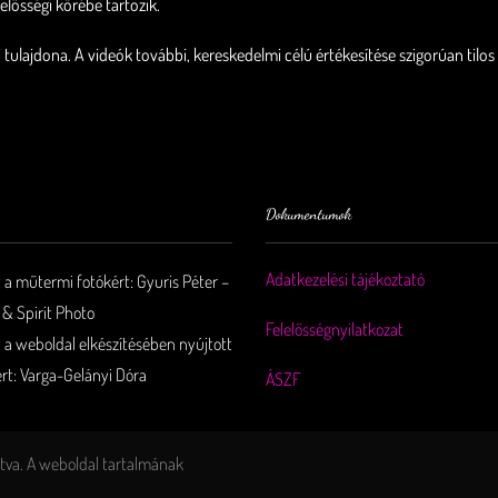
lelősségi körébe tartozik.
 tulajdona. A videók további, kereskedelmi célú értékesítése szigorúan tilos
Dokumentumok
Adatkezelési tájékoztató
 a műtermi fotókért: Gyuris Péter –
 & Spirit Photo
Felelősségnyilatkozat
 a weboldal elkészítésében nyújtott
ért: Varga-Gelányi Dóra
ÁSZF
tva. A weboldal tartalmának