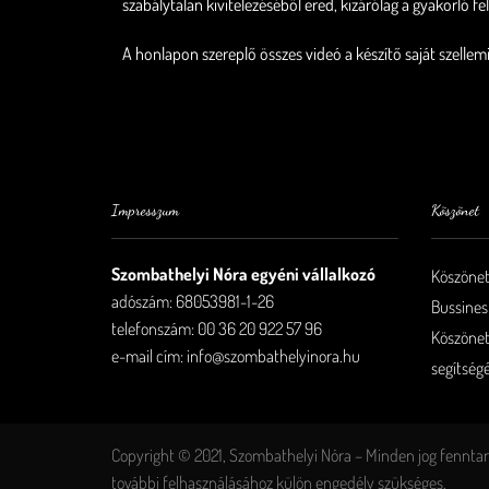
szabálytalan kivitelezéséből ered, kizárólag a gyakorló fe
A honlapon szereplő összes videó a készítő saját szellemi
Impresszum
Köszönet
Szombathelyi Nóra egyéni vállalkozó
Köszönet
adószám: 68053981-1-26
Bussines
telefonszám: 00 36 20 922 57 96
Köszönet
e-mail cím: info@szombathelyinora.hu
segítség
Copyright © 2021, Szombathelyi Nóra – Minden jog fenntar
további felhasználásához külön engedély szükséges.