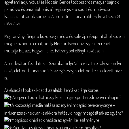
egyetemi adjunktus) és Mocsári Bence (többszörös magyar bajnok
paraúszó és paratriatlonista) segítségével a sport és motiváció
kapcsolatát járjuk körbe az Alumni Uni – Tudásműhely következő, 21.
előadásán.
Míg Harsányi Gergő a közösségi média és külvilág nézőpontjából közelíti
meg a központi témát, addig Mocsári Bence az egyén szerepét
mutatja be, azt, hogyan lehet hátrányból előnyt kovácsolni.
A moderátori feladatokat Szombathelyi Nóra vállalta el, aki személyi
edző, életmód-tanácsadó és az egészséges életmód elkötelezett híve
is.
Az előadás többek között az alábbi témákat járja körbe:
Az egyén tud-e hatni egy közösségre sport eredményei alapján?
A közösségi média hatása az egyéni mozgási tevékenységre –
influenszereknek van-e akkora hatásuk, hogy mozgósítsák az egyént?
Mozgásos kihívások hatása az egyéni teljesítményre
Miért tart csak egy hónapig a januári életmódváltás?