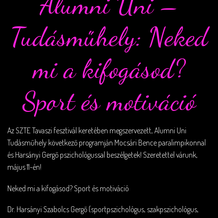
Alumni Uni –
Tudásműhely: Neked
mi a kifogásod?
Sport és motiváció
Az SZTE Tavaszi fesztivál keretében megszervezett, Alumni Uni
Tudásműhely következő programján Mocsári Bence paralimpikonnal
és Harsányi Gergő pszichológussal beszélgetek! Szeretettel várunk,
május 11-én!
Neked mi a kifogásod? Sport és motiváció
Dr. Harsányi Szabolcs Gergő (sportpszichológus, szakpszichológus,