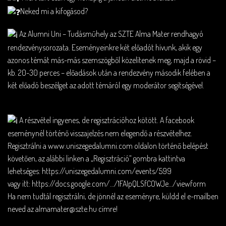
Neked mi a kifogásod?
Az Alumni Uni – Tudásműhely az SZTE Alma Mater rendhagyó
rendezvénysorozata. Eseményeinkre két előadót hívunk, akik egy
azonos témát más-más szemszögből közelítenek meg, majd a rövid –
kb. 20-30 perces – előadások után a rendezvény második felében a
két előadó beszélget az adott témáról egy moderátor segítségével.
A részvétel ingyenes, de regisztrációhoz kötött. A facebook
eseménynél történő visszajelzés nem elegendő a részvételhez.
Regisztrálni a
www.uniszegedalumni.com
oldalon történő belépést
követően, az alábbi linken a „Regisztráció” gombra kattintva
lehetséges:
https://uniszegedalumni.com/events/599
vagy itt:
https://docs.google.com/…/1FAIpQLSfCOWJe…/viewform
Ha nem tudtál regisztrálni, de jönnél az eseményre, küldd el e-mailben
neved az almamater@szte.hu címre!